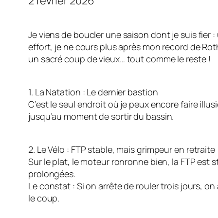
2 février 2026
​Je viens de boucler une saison dont je suis fier
effort, je ne cours plus après mon record de Roth 
un sacré coup de vieux… tout comme le reste !
​1. La Natation : Le dernier bastion
​C’est le seul endroit où je peux encore faire il
jusqu’au moment de sortir du bassin.
​2. Le Vélo : FTP stable, mais grimpeur en retraite
​Sur le plat, le moteur ronronne bien, la FTP est 
prolongées.
​Le constat : Si on arrête de rouler trois jours, o
le coup.