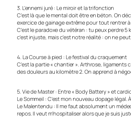
​3. L’ennemi juré : Le miroir et la trifonction
​C’est là que le mental doit être en béton. On dé
exercice de gainage extrême pour tout rentrer à l
C’est le paradoxe du vétéran : tu peux perdre 5 k
c’est injuste, mais c’est notre réalité : on ne peu
​4. La Course à pied : Le festival du craquement
​C’est la partie « chantier ». Arthrose, ligaments 
des douleurs au kilomètre 2. On apprend à négoci
​5. Vie de Master : Entre « Body Battery » et card
​Le Sommeil : C’est mon nouveau dopage légal. À 1
​Le Malentendu : Il me faut absolument un médec
repos. Il veut m’hospitaliser alors que je suis jus