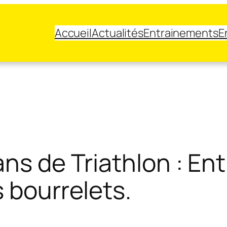
Accueil
Actualités
Entrainements
E
ans de Triathlon : En
 bourrelets.