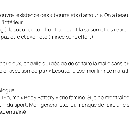
couvre l’existence des « bourrelets d’amour ». On a beau f
’intérieur.
g à la sueur de ton front pendant la saison et les reprend
t pas être et avoir été (mince sans effort).
capricieux, cheville qui décide de se faire la malle sans pr
er avec son corps : « Écoute, laisse-moi finir ce marath
iologue
6h, ma « Body Battery » crie famine. Si je ne m’entraîne 
in du sport. Mon généraliste, lui, manque de faire une
te… entraîné !