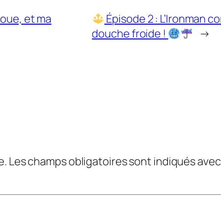
 boue, et ma
Épisode 2 : L’Ironman c
douche froide !
→
e.
Les champs obligatoires sont indiqués ave